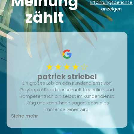
Meinung
Erfahrungsberichte
anzeigen
zählt
★★★★☆
patrick striebel
Ein großes Lob an den Kundendienst von
Polytropic! Reaktionsschnell, freundlich und
kompetent! Ich bin selbst im Kundendienst
tätig und kann Ihnen sagen, dass dies
immer seltener wird.
Siehe mehr