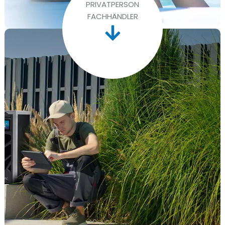
PRIVATPERSON
FACHHÄNDLER
Berufstätige
Bieten Sie Ihren Kunden mit unserer
Wärmepumpen-Auswahlsoftware Aquavariation
eine individuelle Lösung an. Je nach den
Besonderheiten des Projekts erhalten Sie das am
besten geeignete Modell sowie eine Schätzung
der Betriebskosten und der Heizzeit.