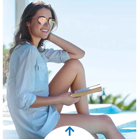
Privatperson
Sind Sie auf der Suche nach einer zuverlässigen
Lösung, um Ihr Schwimmbad zu beheizen und
einen Großteil des Jahres über
uneingeschränkten Badespaß zu genießen? Bitte
füllen Sie unseren Fragebogen aus, um das für
Ihre Anforderungen geeignete
Wärmepumpenmodell zu ermitteln. Anschließend
wenden Sie sich an einen Händler in Ihrer Nähe,
um eine optimale Beratung zu erhalten und von
einer maßgeschneiderten Installation zu
profitieren.
Mehr erfahren