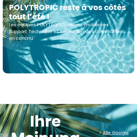
POLYTROPIC reste à vos côtés
tout l’été !
Les équipes POLYTROPIC restent mobilisées :
Support Technique et expédition des commandes
en continu
Ihre
>
Alle Google