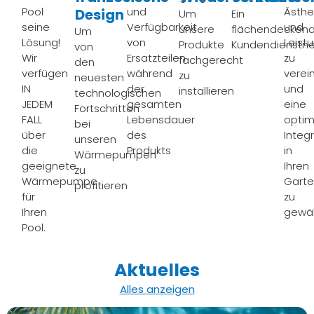
Pool
und
Ästhe
Design
Um
Ein
seine
Verfügbarkeit
und
unsere
flächendecken
Um
Lösung!
von
Leist
Produkte
Kundendienstne
von
Wir
Ersatzteilen
zu
fachgerecht
den
verfügen
während
verei
zu
neuesten
IN
der
und
installieren
technologischen
JEDEM
gesamten
eine
Fortschritten
FALL
Lebensdauer
optim
bei
über
des
Integ
unseren
die
Produkts
in
Wärmepumpen
geeignete
Ihren
zu
Wärmepumpe
Gart
profitieren
für
zu
Ihren
gewäh
Pool.
Aktuelles
Alles anzeigen