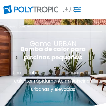
Politrópico
. Gama URBAN
Gama URBAN
Bomba de calor para
piscinas pequeñas
Una bomba de calor diseñada para
calentar rápidamente minipiscinas
urbanas y elevadas