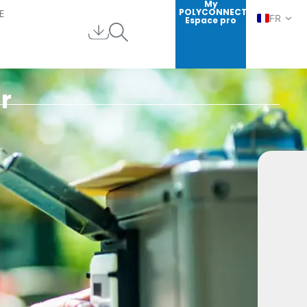
My
E
POLYCONNECT
FR
Espace pro
EN
DE
ES
r