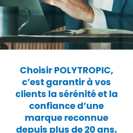
Choisir POLYTROPIC,
c’est garantir à vos
clients la sérénité et la
confiance d’une
marque reconnue
depuis plus de 20 ans.