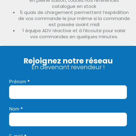
en pleine saison, toutes nos références
catalogue en stock
5 quais de chargement permettent l’expédition
de vos commande le jour même si la commande
est passée avant midi
1 équipe ADV réactive et à l’écoute pour saisir
vos commandes en quelques minutes.
Rejoignez notre réseau
En devenant revendeur !
Prénom
*
Devenir
Revendeur
Nom
*