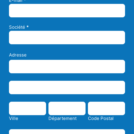
E-mail
*
Société
*
Adresse
Adresse
Adresse
Ville
Département
Code
Postal
Ville
Département
Code Postal
Pays