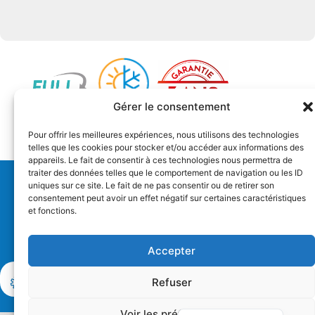
Gérer le consentement
Pour offrir les meilleures expériences, nous utilisons des technologies
telles que les cookies pour stocker et/ou accéder aux informations des
appareils. Le fait de consentir à ces technologies nous permettra de
traiter des données telles que le comportement de navigation ou les ID
uniques sur ce site. Le fait de ne pas consentir ou de retirer son
Distribution
consentement peut avoir un effet négatif sur certaines caractéristiques
et fonctions.
Support technique
Infos
Accepter
Español
Contacter le
Nous
Refuser
Deutsch
SAV
écrire
English (UK)
Voir les préférences