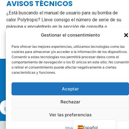
AVISOS TÉCNICOS
¿Está buscando el manual de usuario para su bomba de
calor Polytropic? Lleve consigo el número de serie de su
máquina y encuéntrelo en la sección de consulta o
descarga en línea:
Gestionar el consentimiento
Para ofrecer las mejores experiencias, utilizamos tecnologías como las
cookies para almacenar y/o acceder a la información de los dispositivos.
Consentir a estas tecnologías nos permitirá procesar datos como el
comportamiento de navegación o los ID únicos en este sitio. No consentir
o retirar el consentimiento puede afectar negativamente a ciertas
Distribución
características y funciones.
Asistencia técnica
Aceptar
Información
Deutsch
Rechazar
Contactar con el Servicio
Escríbanos
English (UK)
de Atención al Cliente
Ver las preferencias
Français
Copyright 2025 www.polytropic.fr ｜ Sitio creado por
Horspiste
Español
{título}