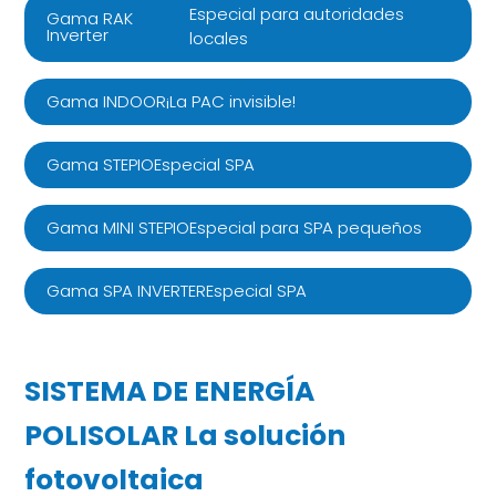
Especial para autoridades
Gama RAK
Inverter
locales
¡La PAC invisible!
Gama INDOOR
Especial SPA
Gama STEPIO
Especial para SPA pequeños
Gama MINI STEPIO
Especial SPA
Gama SPA INVERTER
SISTEMA DE ENERGÍA
POLISOLAR La solución
fotovoltaica