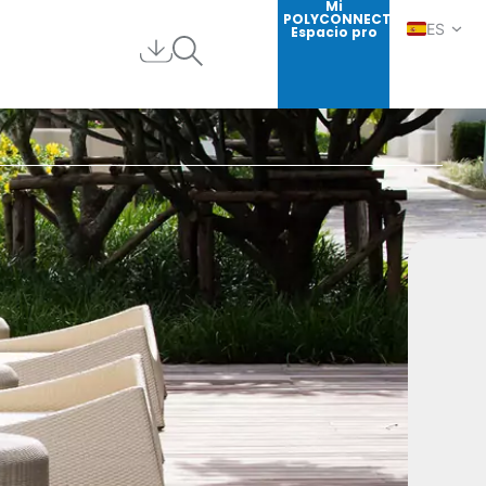
Mi
POLYCONNECT
ES
Espacio pro
FR
EN
DE