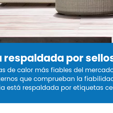
 respaldada por sello
 de calor más fiables del mercado
ternos que comprueban la fiabilida
ia está respaldada por etiquetas cer