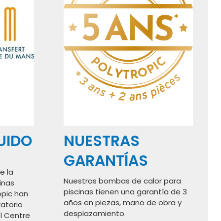
RUIDO
NUESTRAS
GARANTÍAS
e la
Nuestras bombas de calor para
inas
piscinas tienen una garantía de 3
opic han
años en piezas, mano de obra y
ratorio
desplazamiento.
l Centre