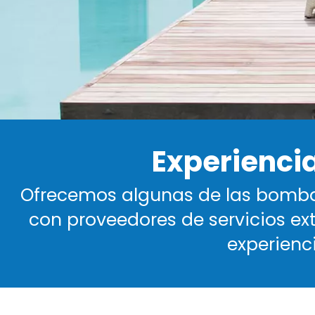
Experiencia
Ofrecemos algunas de las bombas
con proveedores de servicios ex
experienc