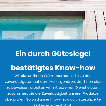
Ein durch Gütesiegel
bestätigtes Know-how
Wir bieten Ihnen Wärmepumpen, die zu den
zuverlässigsten auf dem Markt gehören. Um Ihnen dies
zu beweisen, arbeiten wir mit externen Dienstleistern
zusammen, die die Zuverlässigkeit unserer Produkte
überprüfen. So wird unser Know-how durch zertifizierte
Gütesiegel bestätigt: