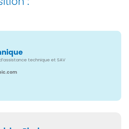
tion :
hnique
’assistance technique et SAV
pic.com