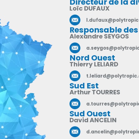
Directeur de la di
Loïc DUFAUX
l.dufaux@polytropi
Responsable des 
Alexandre SEYGOS
a.seygos@polytropi
Nord Ouest
Thierry LELIARD
t.leliard@polytropic
Sud Est
Arthur TOURRES​
a.tourres@polytrop
Sud Ouest
David ANCELIN
d.ancelin@polytropi