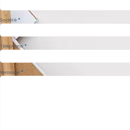
Société
*
Téléphone
*
Message
*