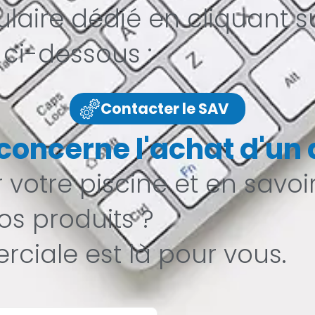
mulaire dédié en cliquant s
 ci-dessous :
Contacter le SAV
oncerne l'achat d'un d
votre piscine et en savoi
os produits ?
ciale est là pour vous.