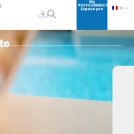
My
E
POLYCONNECT
FR
Espace pro
EN
DE
ES
te