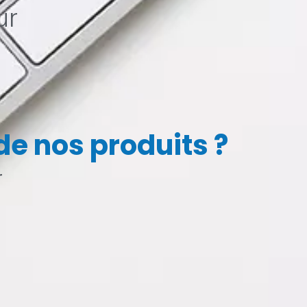
ur
e nos produits ?
r