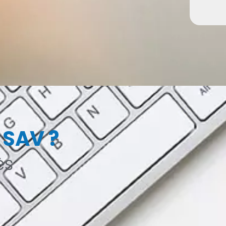
 SAV ?
ès