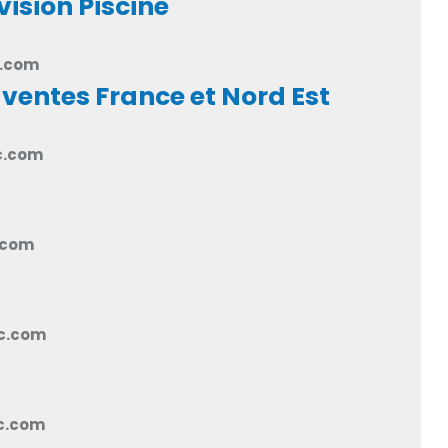
vision Piscine
c.com
ventes France et Nord Est
c.com
.com
ic.com
c.com