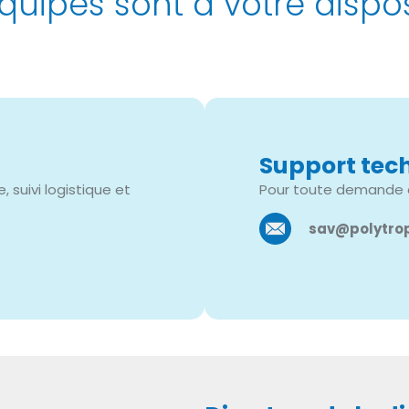
quipes sont à votre disposi
Support tec
suivi logistique et
Pour toute demande d
sav@polytro