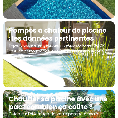
Pompes à chaleur de piscine
: les données pertinentes
Type, classe énergétique, niveaux sonores, SCOP
COP et performance énergétique… : comment s’y
retrouver ?
Chauffer sa piscine avec une
pac : combien ça coûte ?
Guide sur l’hivernage de votre pompe à chaleur