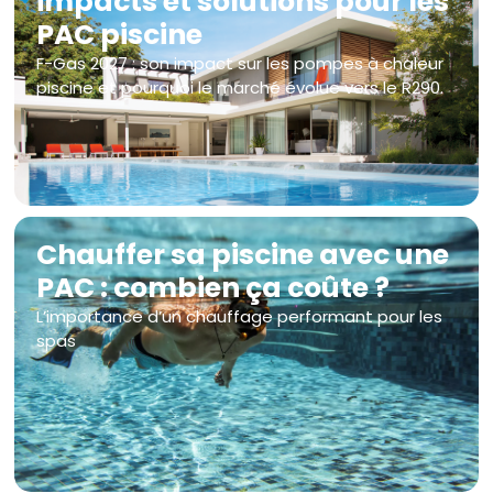
impacts et solutions pour les
PAC piscine
F-Gas 2027 : son impact sur les pompes à chaleur
piscine et pourquoi le marché évolue vers le R290.
Chauffer sa piscine avec une
PAC : combien ça coûte ?
L’importance d’un chauffage performant pour les
spas