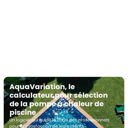
Chauffage de spa, quelles
solutions ?
L’importance d’un chauffage performant pour les
spas
AquaVariation, le
calculateur pour sélection
de la pompe à chaleur de
piscine
Un logiciel qui guide le choix des professionnels​
pour la satisfaction de leurs clients​